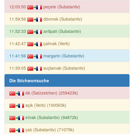
12:03:50
peçete (Substantiv)
11:59:56
dövmek (Substantiv)
11:52:33
antipati (Substantiv)
11:42:47
çalmak (Verb)
11:41:56
margarin (Substantiv)
11:39:05
suçlamak (Substantiv)
Die Stichwortsuche
ılık (Satzzeichen) (259423k)
açık (Verb) (100063k)
ırmak (Substantiv) (94872k)
çatı (Substantiv) (71075k)