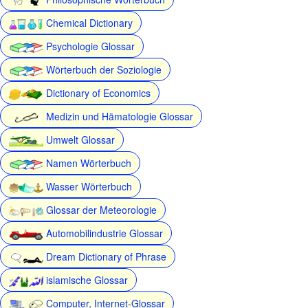
Chemical Dictionary
Psychologie Glossar
Wörterbuch der Soziologie
Dictionary of Economics
Medizin und Hämatologie Glossar
Umwelt Glossar
Namen Wörterbuch
Wasser Wörterbuch
Glossar der Meteorologie
Automobilindustrie Glossar
Dream Dictionary of Phrase
islamische Glossar
Computer, Internet-Glossar