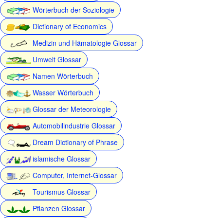
Wörterbuch der Soziologie
Dictionary of Economics
Medizin und Hämatologie Glossar
Umwelt Glossar
Namen Wörterbuch
Wasser Wörterbuch
Glossar der Meteorologie
Automobilindustrie Glossar
Dream Dictionary of Phrase
islamische Glossar
Computer, Internet-Glossar
Tourismus Glossar
Pflanzen Glossar