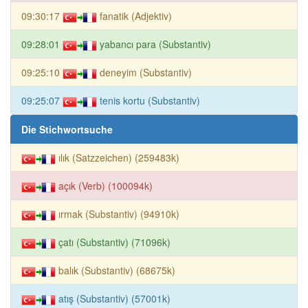
09:30:17
fanatik (Adjektiv)
09:28:01
yabancı para (Substantiv)
09:25:10
deneyim (Substantiv)
09:25:07
tenis kortu (Substantiv)
Die Stichwortsuche
ılık (Satzzeichen) (259483k)
açık (Verb) (100094k)
ırmak (Substantiv) (94910k)
çatı (Substantiv) (71096k)
balık (Substantiv) (68675k)
atış (Substantiv) (57001k)