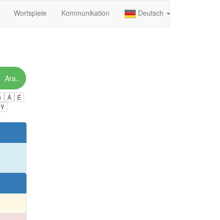
Wortspiele
Kommunikation
Deutsch
Ara..
ú
Á
É
Ÿ