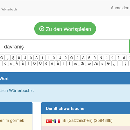
Anmelden
s Wörterbuch
Zu den Wortspielen
Ö
ş
Ş
ü
Ü
â
Â
î
Î
û
Û
ô
Ô
ä
Ä
ß
ñ
Ñ
á
é
í
ó
ì
ò
ù
À
È
Ì
Ò
Ù
ê
ë
Ë
ï
Ï
œ
Œ
æ
Æ
ə
Ə
¿
¡
ÿ
 Wort
sisch Wörterbuch) :
Die Stichwortsuche
renim görmek
ılık (Satzzeichen) (259438k)