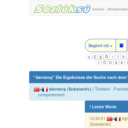
Sozluksu – Mehrsprachige
Beginnt mit
ç
Ç
ğ
Ğ
ı
İ
ö
Í
Ó
Ú
à
è
"
davranış
" Die Ergebnisse der Suche nach dem
davranış (Substantiv)
( Türkisch - Franzö
comportement
! Letzte Worte
12:33:21
öğ
(Substantiv)