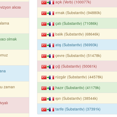
açık (Verb) (100077k)
evizyon alıcısı
ırmak (Substantiv) (94880k)
alama
çatı (Substantiv) (71086k)
balık (Substantiv) (68646k)
iyacı olmak
atış (Substantiv) (56993k)
mmuz
çevre (Substantiv) (51478k)
çığ (Substantiv) (50061k)
hana
rüzgâr (Substantiv) (44578k)
ğu zaman
hazır (Substantiv) (41179k)
ışın (Substantiv) (38544k)
ivyalı
tarife (Substantiv) (37391k)