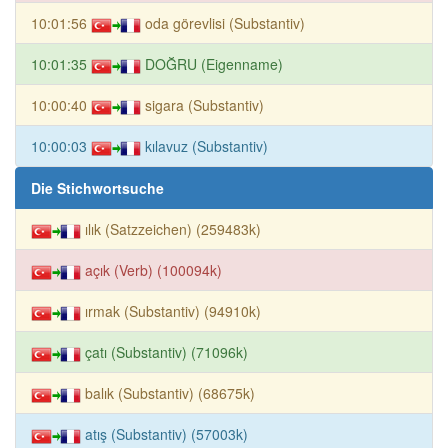
10:01:56
oda görevlisi (Substantiv)
10:01:35
DOĞRU (Eigenname)
10:00:40
sigara (Substantiv)
10:00:03
kılavuz (Substantiv)
Die Stichwortsuche
ılık (Satzzeichen) (259483k)
açık (Verb) (100094k)
ırmak (Substantiv) (94910k)
çatı (Substantiv) (71096k)
balık (Substantiv) (68675k)
atış (Substantiv) (57003k)