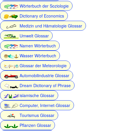
Wörterbuch der Soziologie
Dictionary of Economics
Medizin und Hämatologie Glossar
Umwelt Glossar
Namen Wörterbuch
Wasser Wörterbuch
Glossar der Meteorologie
Automobilindustrie Glossar
Dream Dictionary of Phrase
islamische Glossar
Computer, Internet-Glossar
Tourismus Glossar
Pflanzen Glossar