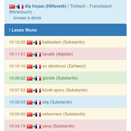
diş fırçası (Hilfsverb)
( Türkisch - Französisch
Wörterbuch) :
brosse à dents
! Letzte Worte
10:12:02
balıkadam (Substantiv)
10:11:51
fanatik (Adjektiv)
10:10:10
on dördüncü (Zahlwort)
10:08:22
günlük (Substantiv)
10:07:53
kürek sporu (Substantiv)
10:05:03
atış (Substantiv)
10:05:00
cehennem (Substantiv)
10:04:19
yarış (Substantiv)