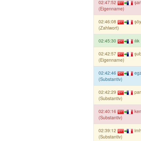
02:47:52
şan
(Eigenname)
02:46:08
şöy
(Zahlwort)
02:45:30
ılı
02:42:57
şub
(Eigenname)
02:42:46
eg
(Substantiv)
02:42:29
pa
(Substantiv)
02:40:16
kem
(Substantiv)
02:39:12
im
(Substantiv)