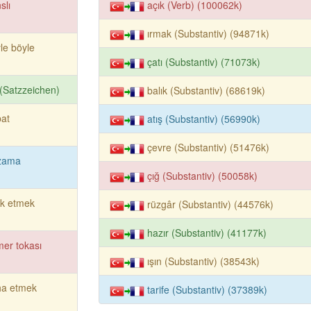
slı
açık (Verb) (100062k)
ırmak (Substantiv) (94871k)
le böyle
çatı (Substantiv) (71073k)
k (Satzzeichen)
balık (Substantiv) (68619k)
at
atış (Substantiv) (56990k)
çevre (Substantiv) (51476k)
zama
çığ (Substantiv) (50058k)
rk etmek
rüzgâr (Substantiv) (44576k)
hazır (Substantiv) (41177k)
er tokası
ışın (Substantiv) (38543k)
ha etmek
tarife (Substantiv) (37389k)