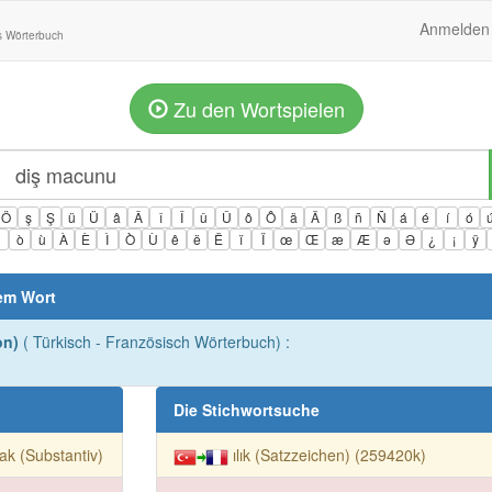
Anmelden
s Wörterbuch
Zu den Wortspielen
Ö
ş
Ş
ü
Ü
â
Â
î
Î
û
Û
ô
Ô
ä
Ä
ß
ñ
Ñ
á
é
í
ó
ì
ò
ù
À
È
Ì
Ò
Ù
ê
ë
Ë
ï
Ï
œ
Œ
æ
Æ
ə
Ə
¿
¡
ÿ
em Wort
on)
( Türkisch - Französisch Wörterbuch) :
Die Stichwortsuche
ak (Substantiv)
ılık (Satzzeichen) (259420k)