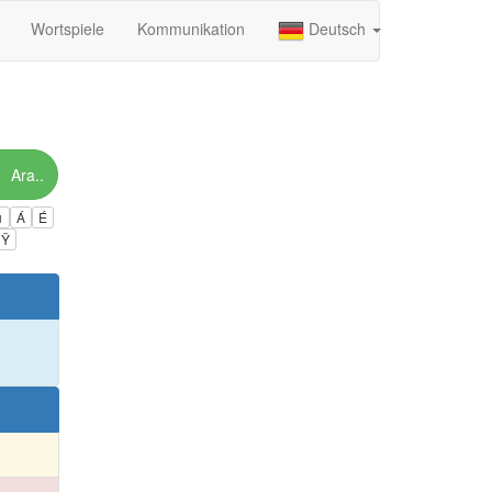
Wortspiele
Kommunikation
Deutsch
Ara..
ú
Á
É
Ÿ