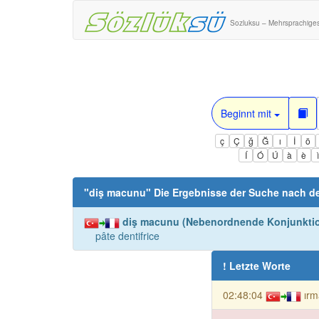
Sozluksu – Mehrsprachige
Beginnt mit
ç
Ç
ğ
Ğ
ı
İ
ö
Í
Ó
Ú
à
è
"
diş macunu
" Die Ergebnisse der Suche nach d
diş macunu (Nebenordnende Konjunkti
pâte dentifrice
! Letzte Worte
02:48:04
ırm