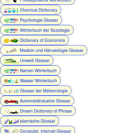
Chemical Dictionary
Psychologie Glossar
Wörterbuch der Soziologie
Dictionary of Economics
Medizin und Hämatologie Glossar
Umwelt Glossar
Namen Wörterbuch
Wasser Wörterbuch
Glossar der Meteorologie
Automobilindustrie Glossar
Dream Dictionary of Phrase
islamische Glossar
Computer, Internet-Glossar