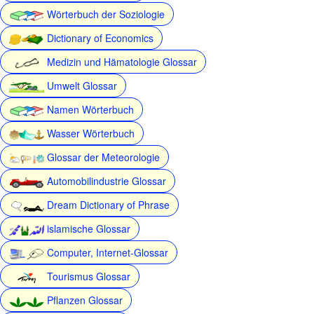
Wörterbuch der Soziologie
Dictionary of Economics
Medizin und Hämatologie Glossar
Umwelt Glossar
Namen Wörterbuch
Wasser Wörterbuch
Glossar der Meteorologie
Automobilindustrie Glossar
Dream Dictionary of Phrase
islamische Glossar
Computer, Internet-Glossar
Tourismus Glossar
Pflanzen Glossar