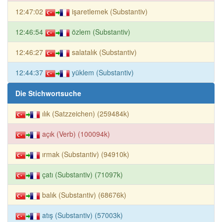
12:47:02
işaretlemek (Substantiv)
12:46:54
özlem (Substantiv)
12:46:27
salatalık (Substantiv)
12:44:37
yüklem (Substantiv)
Die Stichwortsuche
ılık (Satzzeichen) (259484k)
açık (Verb) (100094k)
ırmak (Substantiv) (94910k)
çatı (Substantiv) (71097k)
balık (Substantiv) (68676k)
atış (Substantiv) (57003k)