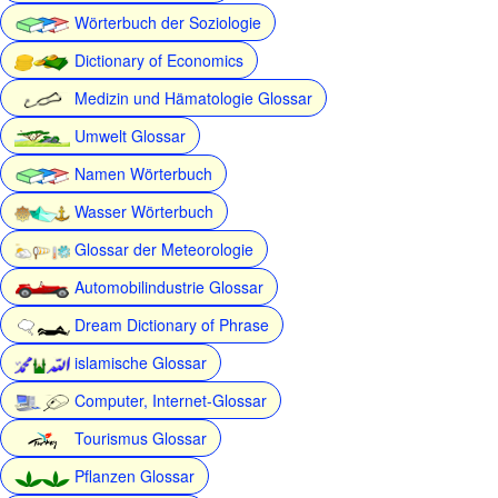
Wörterbuch der Soziologie
Dictionary of Economics
Medizin und Hämatologie Glossar
Umwelt Glossar
Namen Wörterbuch
Wasser Wörterbuch
Glossar der Meteorologie
Automobilindustrie Glossar
Dream Dictionary of Phrase
islamische Glossar
Computer, Internet-Glossar
Tourismus Glossar
Pflanzen Glossar