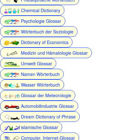
Chemical Dictionary
Psychologie Glossar
Wörterbuch der Soziologie
Dictionary of Economics
Medizin und Hämatologie Glossar
Umwelt Glossar
Namen Wörterbuch
Wasser Wörterbuch
Glossar der Meteorologie
Automobilindustrie Glossar
Dream Dictionary of Phrase
islamische Glossar
Computer, Internet-Glossar