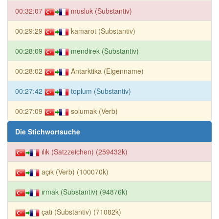
00:32:07
musluk (Substantiv)
00:29:29
kamarot (Substantiv)
00:28:09
mendirek (Substantiv)
00:28:02
Antarktika (Eigenname)
00:27:42
toplum (Substantiv)
00:27:09
solumak (Verb)
Die Stichwortsuche
ılık (Satzzeichen) (259432k)
açık (Verb) (100070k)
ırmak (Substantiv) (94876k)
çatı (Substantiv) (71082k)