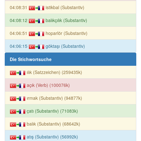
04:08:31
istikbal (Substantiv)
04:08:12
balıkçılık (Substantiv)
04:06:51
hoparlör (Substantiv)
04:06:15
göktaşı (Substantiv)
Die Stichwortsuche
ılık (Satzzeichen) (259435k)
açık (Verb) (100076k)
ırmak (Substantiv) (94877k)
çatı (Substantiv) (71083k)
balık (Substantiv) (68642k)
atış (Substantiv) (56992k)