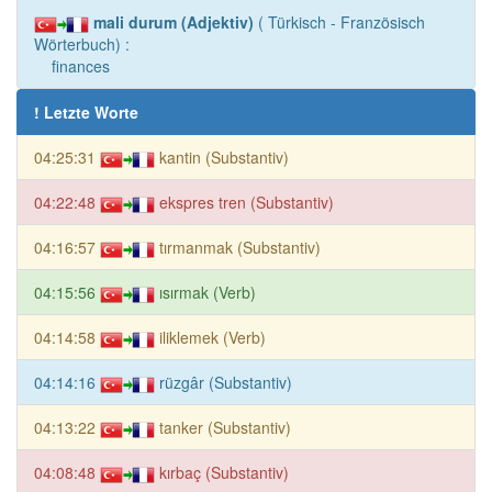
mali durum (Adjektiv)
( Türkisch - Französisch
Wörterbuch) :
finances
! Letzte Worte
04:25:31
kantin (Substantiv)
04:22:48
ekspres tren (Substantiv)
04:16:57
tırmanmak (Substantiv)
04:15:56
ısırmak (Verb)
04:14:58
iliklemek (Verb)
04:14:16
rüzgâr (Substantiv)
04:13:22
tanker (Substantiv)
04:08:48
kırbaç (Substantiv)