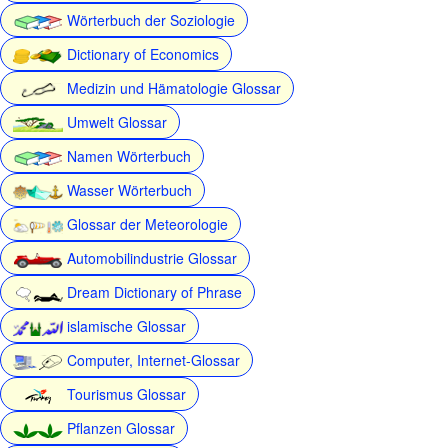
Wörterbuch der Soziologie
Dictionary of Economics
Medizin und Hämatologie Glossar
Umwelt Glossar
Namen Wörterbuch
Wasser Wörterbuch
Glossar der Meteorologie
Automobilindustrie Glossar
Dream Dictionary of Phrase
islamische Glossar
Computer, Internet-Glossar
Tourismus Glossar
Pflanzen Glossar