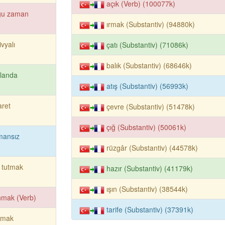
açık (Verb) (100077k)
ğu zaman
ırmak (Substantiv) (94880k)
ivyalı
çatı (Substantiv) (71086k)
balık (Substantiv) (68646k)
landa
atış (Substantiv) (56993k)
aret
çevre (Substantiv) (51478k)
çığ (Substantiv) (50061k)
mansız
rüzgâr (Substantiv) (44578k)
 tutmak
hazır (Substantiv) (41179k)
ışın (Substantiv) (38544k)
nmak (Verb)
tarife (Substantiv) (37391k)
rmak