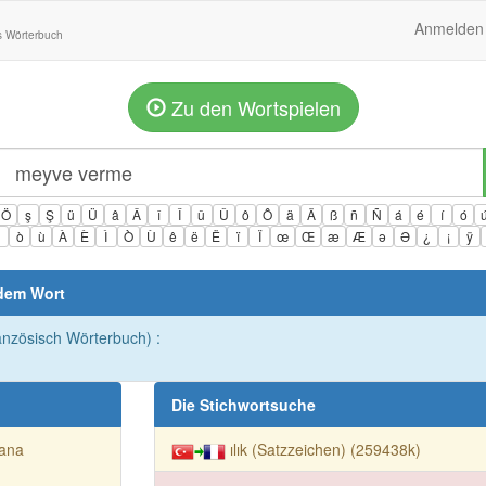
Anmelden
s Wörterbuch
Zu den Wortspielen
Ö
ş
Ş
ü
Ü
â
Â
î
Î
û
Û
ô
Ô
ä
Ä
ß
ñ
Ñ
á
é
í
ó
ì
ò
ù
À
È
Ì
Ò
Ù
ê
ë
Ë
ï
Ï
œ
Œ
æ
Æ
ə
Ə
¿
¡
ÿ
 dem Wort
ranzösisch Wörterbuch) :
Die Stichwortsuche
hana
ılık (Satzzeichen) (259438k)