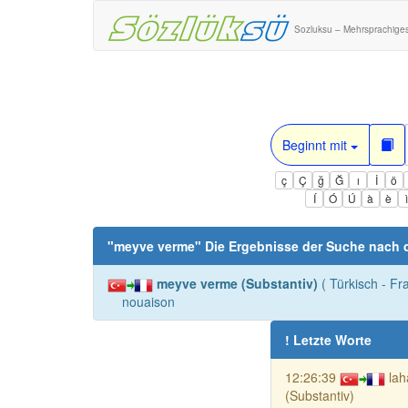
Sozluksu – Mehrsprachige
Beginnt mit
ç
Ç
ğ
Ğ
ı
İ
ö
Í
Ó
Ú
à
è
"
meyve verme
" Die Ergebnisse der Suche nach
meyve verme (Substantiv)
( Türkisch - F
nouaison
! Letzte Worte
12:26:39
la
(Substantiv)