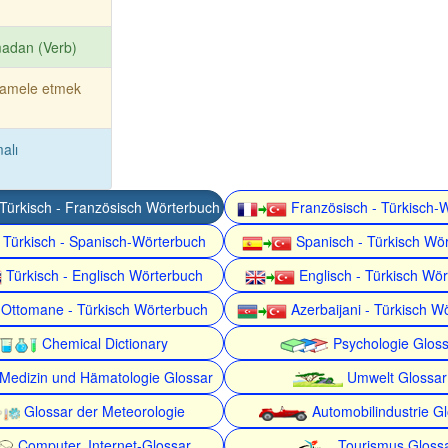
adan (Verb)
amele etmek
malı
Türkisch - Französisch Wörterbuch
Französisch - Türkisch-
Türkisch - Spanisch-Wörterbuch
Spanisch - Türkisch Wö
Türkisch - Englisch Wörterbuch
Englisch - Türkisch Wö
Ottomane - Türkisch Wörterbuch
Azerbaijani - Türkisch W
Chemical Dictionary
Psychologie Gloss
Medizin und Hämatologie Glossar
Umwelt Glossar
Glossar der Meteorologie
Automobilindustrie G
Computer, Internet-Glossar
Tourismus Gloss