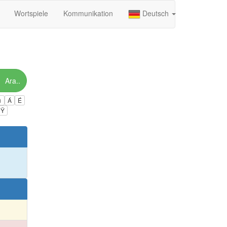
Wortspiele
Kommunikation
Deutsch
Ara..
ú
Á
É
Ÿ