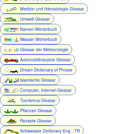
Medizin und Hämatologie Glossar
Umwelt Glossar
Namen Wörterbuch
Wasser Wörterbuch
Glossar der Meteorologie
Automobilindustrie Glossar
Dream Dictionary of Phrase
islamische Glossar
Computer, Internet-Glossar
Tourismus Glossar
Pflanzen Glossar
Rezepte Glossar
Schweisser Dictionary Eng - TR