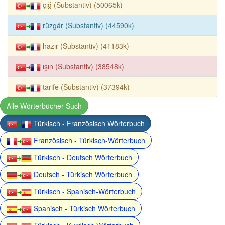
çığ (Substantiv) (50065k)
rüzgâr (Substantiv) (44590k)
hazır (Substantiv) (41183k)
ışın (Substantiv) (38548k)
tarife (Substantiv) (37394k)
Alle Wörterbücher Such
Türkisch - Französisch Wörterbuch
Französisch - Türkisch-Wörterbuch
Türkisch - Deutsch Wörterbuch
Deutsch - Türkisch Wörterbuch
Türkisch - Spanisch-Wörterbuch
Spanisch - Türkisch Wörterbuch