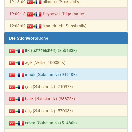
12:13:00
bilmece (Substantiv)
12:09:13
Etiyopyalı (Eigenname)
12:08:02
ikna etmek (Substantiv)
Die Stichwortsuche
ılık (Satzzeichen) (259483k)
açık (Verb) (100094k)
ırmak (Substantiv) (94910k)
çatı (Substantiv) (71097k)
balık (Substantiv) (68675k)
atış (Substantiv) (57003k)
çevre (Substantiv) (51480k)