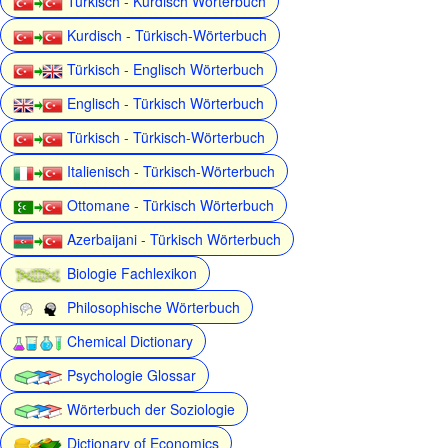
Türkisch - Kurdisch Wörterbuch
Kurdisch - Türkisch-Wörterbuch
Türkisch - Englisch Wörterbuch
Englisch - Türkisch Wörterbuch
Türkisch - Türkisch-Wörterbuch
Italienisch - Türkisch-Wörterbuch
Ottomane - Türkisch Wörterbuch
Azerbaijani - Türkisch Wörterbuch
Biologie Fachlexikon
Philosophische Wörterbuch
Chemical Dictionary
Psychologie Glossar
Wörterbuch der Soziologie
Dictionary of Economics