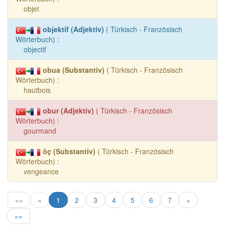
objet
objektif (Adjektiv)
( Türkisch - Französisch
Wörterbuch) :
objectif
obua (Substantiv)
( Türkisch - Französisch
Wörterbuch) :
hautbois
obur (Adjektiv)
( Türkisch - Französisch
Wörterbuch) :
gourmand
öç (Substantiv)
( Türkisch - Französisch
Wörterbuch) :
vengeance
««
«
1
2
3
4
5
6
7
»
»»