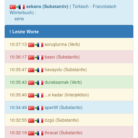
sekans (Substantiv)
( Türkisch - Französisch
Wörterbuch) :
série
! Letzte Worte
10:37:13
soruşturma (Verb)
10:36:17
basın (Substantiv)
10:35:47
havayolu (Substantiv)
10:35:43
duraksamak (Verb)
10:35:40
...e kadar (Interjektion)
10:34:49
aperitif (Substantiv)
10:32:55
özgü (Substantiv)
10:32:19
ihracat (Substantiv)