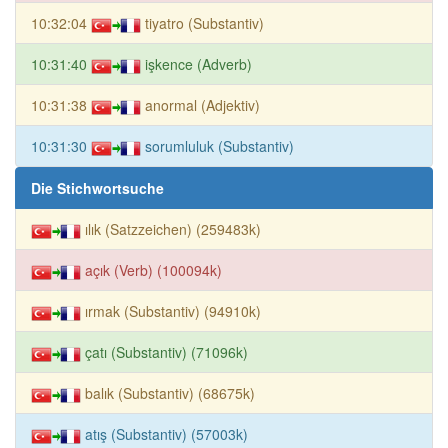
10:32:04
tiyatro (Substantiv)
10:31:40
işkence (Adverb)
10:31:38
anormal (Adjektiv)
10:31:30
sorumluluk (Substantiv)
Die Stichwortsuche
ılık (Satzzeichen) (259483k)
açık (Verb) (100094k)
ırmak (Substantiv) (94910k)
çatı (Substantiv) (71096k)
balık (Substantiv) (68675k)
atış (Substantiv) (57003k)