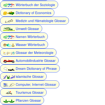
Wörterbuch der Soziologie
Dictionary of Economics
Medizin und Hämatologie Glossar
Umwelt Glossar
Namen Wörterbuch
Wasser Wörterbuch
Glossar der Meteorologie
Automobilindustrie Glossar
Dream Dictionary of Phrase
islamische Glossar
Computer, Internet-Glossar
Tourismus Glossar
Pflanzen Glossar