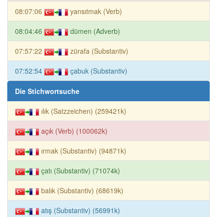
08:07:06
yansıtmak (Verb)
08:04:46
dümen (Adverb)
07:57:22
zürafa (Substantiv)
07:52:54
çabuk (Substantiv)
Die Stichwortsuche
ılık (Satzzeichen) (259421k)
açık (Verb) (100062k)
ırmak (Substantiv) (94871k)
çatı (Substantiv) (71074k)
balık (Substantiv) (68619k)
atış (Substantiv) (56991k)