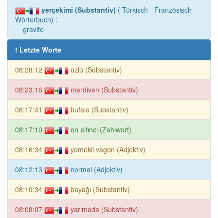
yerçekimi (Substantiv)
( Türkisch - Französisch
Wörterbuch) :
gravité
! Letzte Worte
08:28:12
özlü (Substantiv)
08:23:16
merdiven (Substantiv)
08:17:41
bufalo (Substantiv)
08:17:10
on altıncı (Zahlwort)
08:16:34
yemekli vagon (Adjektiv)
08:12:13
normal (Adjektiv)
08:10:34
bayağı (Substantiv)
08:08:07
yarımada (Substantiv)