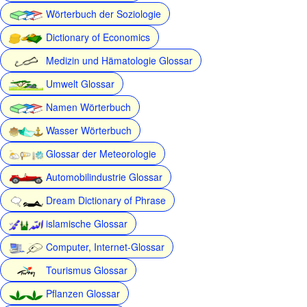
Wörterbuch der Soziologie
Dictionary of Economics
Medizin und Hämatologie Glossar
Umwelt Glossar
Namen Wörterbuch
Wasser Wörterbuch
Glossar der Meteorologie
Automobilindustrie Glossar
Dream Dictionary of Phrase
islamische Glossar
Computer, Internet-Glossar
Tourismus Glossar
Pflanzen Glossar