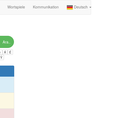
Wortspiele
Kommunikation
Deutsch
Ara..
ú
Á
É
Ÿ