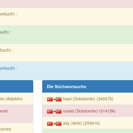
terbuch) :
buch) :
rbuch) :
terbuch) :
Die Stichwortsuche
ici (Adjektiv)
hasıl (Substantiv) (34027k)
snet
vuslat (Substantiv) (31418k)
alış (Verb) (25961k)
cümen