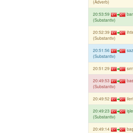
(Adverb)
20:53:59
ba
(Substantiv)
20:52:39
iht
(Substantiv)
20:51:56
saz
(Substantiv)
20:51:29
sır
20:49:53
ba
(Substantiv)
20:49:52
ile
20:49:23
işl
(Substantiv)
20:49:14
ba