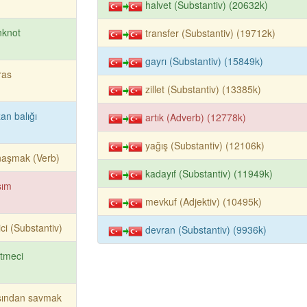
halvet (Substantiv) (20632k)
nknot
transfer (Substantiv) (19712k)
gayrı (Substantiv) (15849k)
iras
zillet (Substantiv) (13385k)
an balığı
artık (Adverb) (12778k)
yağış (Substantiv) (12106k)
naşmak (Verb)
kadayıf (Substantiv) (11949k)
sım
mevkuf (Adjektiv) (10495k)
rici (Substantiv)
devran (Substantiv) (9936k)
etmeci
şından savmak