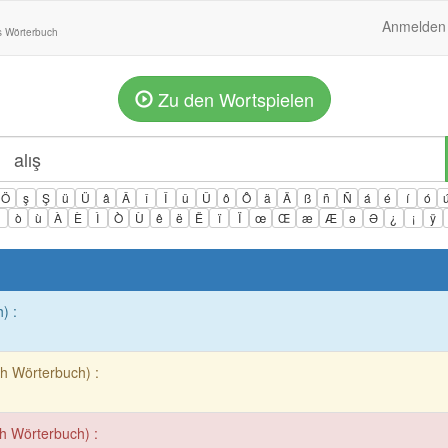
Anmelden
s Wörterbuch
Zu den Wortspielen
Ö
ş
Ş
ü
Ü
â
Â
î
Î
û
Û
ô
Ô
ä
Ä
ß
ñ
Ñ
á
é
í
ó
ì
ò
ù
À
È
Ì
Ò
Ù
ê
ë
Ë
ï
Ï
œ
Œ
æ
Æ
ə
Ə
¿
¡
ÿ
) :
ch Wörterbuch) :
ch Wörterbuch) :