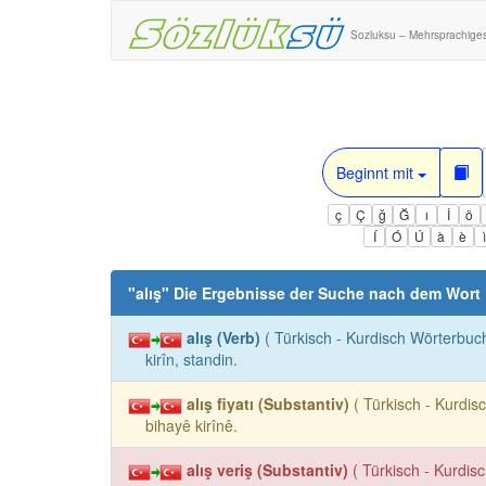
Sozluksu – Mehrsprachige
Beginnt mit
ç
Ç
ğ
Ğ
ı
İ
ö
Í
Ó
Ú
à
è
"
alış
" Die Ergebnisse der Suche nach dem Wort
alış (Verb)
( Türkisch - Kurdisch Wörterbuch
kirîn, standin.
alış fiyatı (Substantiv)
( Türkisch - Kurdis
bihayê kirînê.
alış veriş (Substantiv)
( Türkisch - Kurdis