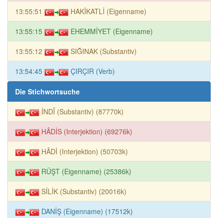
13:55:51
HAKİKATLİ (Eigenname)
13:55:15
EHEMMİYET (Eigenname)
13:55:12
SIĞINAK (Substantiv)
13:54:45
ÇIRÇIR (Verb)
Die Stichwortsuche
İNDÎ (Substantiv) (87770k)
HÂDİS (Interjektion) (69276k)
HÂDİ (Interjektion) (50703k)
RÜŞT (Eigenname) (25386k)
SİLİK (Substantiv) (20016k)
DANİŞ (Eigenname) (17512k)