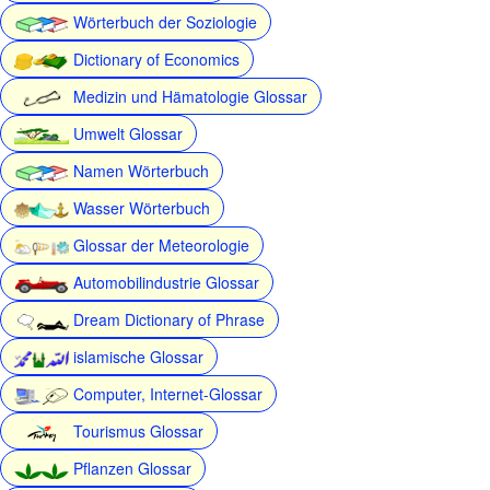
Wörterbuch der Soziologie
Dictionary of Economics
Medizin und Hämatologie Glossar
Umwelt Glossar
Namen Wörterbuch
Wasser Wörterbuch
Glossar der Meteorologie
Automobilindustrie Glossar
Dream Dictionary of Phrase
islamische Glossar
Computer, Internet-Glossar
Tourismus Glossar
Pflanzen Glossar