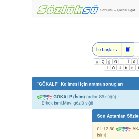
Sozluksu – Çoxdilli lüğət
İle başlar
ç
Ç
ğ
Ğ
ı
İ
ö
Í
Ó
Ú
à
è
"
GÖKALP
" Kelimesi için arama sonuçları
GÖKALP (İsim)
(adlar Sözlüğü) :
Erkek ismi.Mavi gözlü yiğit
Son Axtarılan Sözlə
01:12:50
AK
isim)