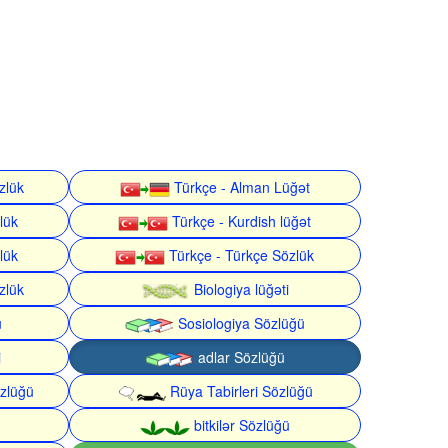
zlük
Türkçe - Alman Lüğət
lük
Türkçe - Kurdish lüğət
lük
Türkçe - Türkçe Sözlük
zlük
Biologiya lüğəti
ü
Sosiologiya Sözlüğü
i
adlar Sözlüğü
zlüğü
Rüya Tabirleri Sözlüğü
bitkilər Sözlüğü