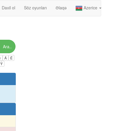
Daxil ol
Söz oyunları
Əlaqə
Azerice
Ara..
ú
Á
É
Ÿ