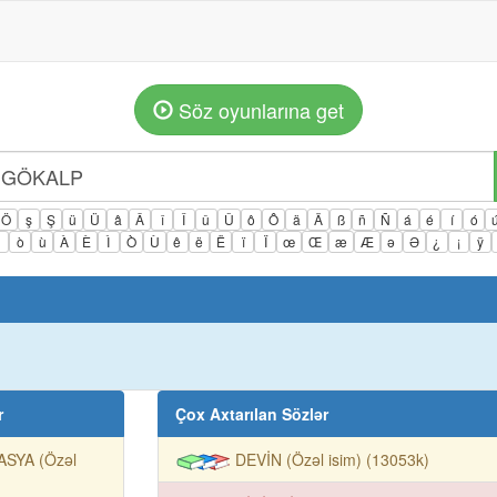
Söz oyunlarına get
Ö
ş
Ş
ü
Ü
â
Â
î
Î
û
Û
ô
Ô
ä
Ä
ß
ñ
Ñ
á
é
í
ó
ì
ò
ù
À
È
Ì
Ò
Ù
ê
ë
Ë
ï
Ï
œ
Œ
æ
Æ
ə
Ə
¿
¡
ÿ
r
Çox Axtarılan Sözlər
ASYA (Özəl
DEVİN (Özəl isim) (13053k)