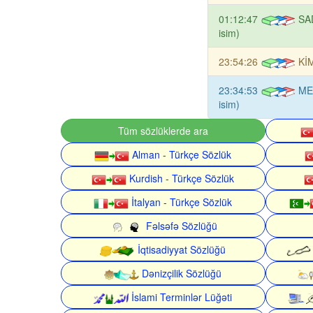
01:12:47
SA
isim)
23:54:26
KİM
23:34:53
ME
isim)
Tüm sözlüklerde ara
Alman - Türkçe Sözlük
Kurdish - Türkçe Sözlük
İtalyan - Türkçe Sözlük
Fəlsəfə Sözlüğü
İqtisadiyyat Sözlüğü
Dənizçilik Sözlüğü
İslami Terminlər Lüğəti