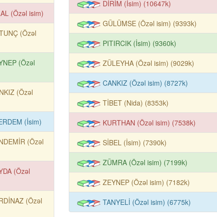
DİRİM (İsim) (10647k)
AL (Özəl isim)
GÜLÜMSE (Özəl isim) (9393k)
TUNÇ (Özəl
PITIRCIK (İsim) (9360k)
YNEP (Özəl
ZÜLEYHA (Özəl isim) (9029k)
CANKIZ (Özəl isim) (8727k)
NKIZ (Özəl
TİBET (Nida) (8353k)
ERDEM (İsim)
KURTHAN (Özəl isim) (7538k)
NDEMİR (Özəl
SİBEL (İsim) (7390k)
ZÜMRA (Özəl isim) (7199k)
YDA (Özəl
ZEYNEP (Özəl isim) (7182k)
RDİNAZ (Özəl
TANYELİ (Özəl isim) (6775k)