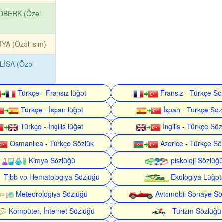
DBERK (Özəl
YA (Özəl isim)
LİSA (Özəl
Türkçe - Fransız lüğət
Fransız - Türkçe Sö
Türkçe - İspan lüğət
İspan - Türkçe Söz
Türkçe - İngilis lüğət
İngilis - Türkçe Söz
Osmanlıca - Türkçe Sözlük
Azerice - Türkçe Sö
Kimya Sözlüğü
piskoloji Sözlüğ
Tibb və Hematologiya Sözlüğü
Ekologiya Lüğət
Meteorologiya Sözlüğü
Avtomobil Sənaye Sö
Kompüter, İnternet Sözlüğü
Turizm Sözlüğü