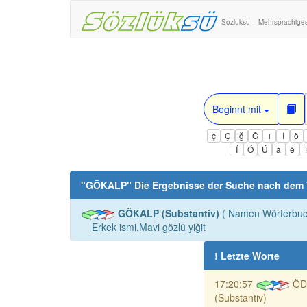
Sozluksu – Mehrsprachige
Beginnt mit
ç
Ç
ğ
Ğ
ı
İ
ö
Í
Ó
Ú
à
è
"
GÖKALP
" Die Ergebnisse der Suche nach dem
GÖKALP (Substantiv)
( Namen Wörterbuc
Erkek ismi.Mavi gözlü yiğit
! Letzte Worte
17:20:57
ÖD
(Substantiv)