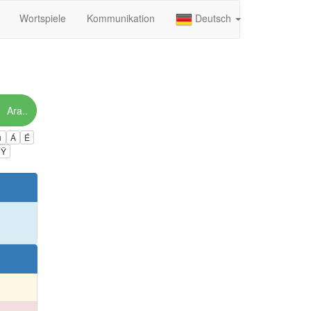
Wortspiele
Kommunikation
Deutsch
Ara..
ú
Á
É
Ÿ