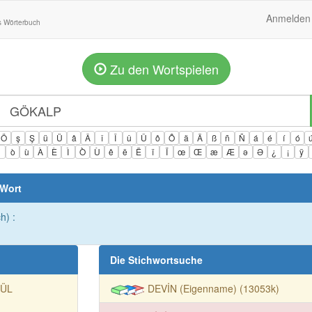
Anmelden
s Wörterbuch
Zu den Wortspielen
Ö
ş
Ş
ü
Ü
â
Â
î
Î
û
Û
ô
Ô
ä
Ä
ß
ñ
Ñ
á
é
í
ó
ì
ò
ù
À
È
Ì
Ò
Ù
ê
ë
Ë
ï
Ï
œ
Œ
æ
Æ
ə
Ə
¿
¡
ÿ
 Wort
h) :
Die Stichwortsuche
ÜL
DEVİN (Eigenname) (13053k)