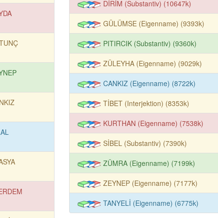
DİRİM (Substantiv) (10647k)
YDA
GÜLÜMSE (Eigenname) (9393k)
TUNÇ
PITIRCIK (Substantiv) (9360k)
ZÜLEYHA (Eigenname) (9029k)
YNEP
CANKIZ (Eigenname) (8722k)
NKIZ
TİBET (Interjektion) (8353k)
KURTHAN (Eigenname) (7538k)
LAL
SİBEL (Substantiv) (7390k)
ASYA
ZÜMRA (Eigenname) (7199k)
ZEYNEP (Eigenname) (7177k)
ERDEM
TANYELİ (Eigenname) (6775k)