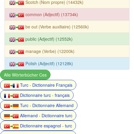
Scotch (Nom propre) (14432k)
common (Adjectif) (13734k)
be out (Verbe auxiliaire) (12560k)
public (Adjectif) (12552k)
manage (Verbe) (12200k)
Polish (Adjectif) (12128k)
Alle Wörterbücher Ces
Turc - Dictionnaire Français
Dictionnaire turc - français
Turc - Dictionnaire Allemand
Allemand - Dictionnaire turc
Dictionnaire espagnol - turc