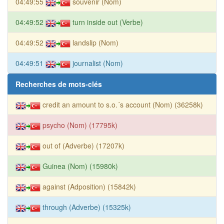
04:49:55
souvenir (Nom)
04:49:52
turn inside out (Verbe)
04:49:52
landslip (Nom)
04:49:51
journalist (Nom)
Recherches de mots-clés
credit an amount to s.o.´s account (Nom) (36258k)
psycho (Nom) (17795k)
out of (Adverbe) (17207k)
Guinea (Nom) (15980k)
against (Adposition) (15842k)
through (Adverbe) (15325k)