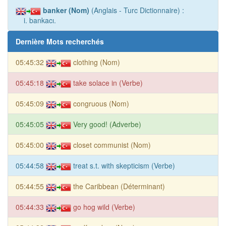
banker (Nom)
(Anglais - Turc Dictionnaire) :
i. bankacı.
Dernière Mots recherchés
05:45:32
clothing (Nom)
05:45:18
take solace in (Verbe)
05:45:09
congruous (Nom)
05:45:05
Very good! (Adverbe)
05:45:00
closet communist (Nom)
05:44:58
treat s.t. with skepticism (Verbe)
05:44:55
the Caribbean (Déterminant)
05:44:33
go hog wild (Verbe)