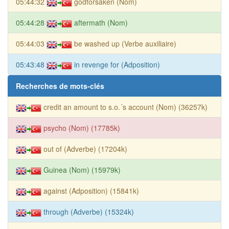
05:44:32
godforsaken (Nom)
05:44:28
aftermath (Nom)
05:44:03
be washed up (Verbe auxiliaire)
05:43:48
in revenge for (Adposition)
Recherches de mots-clés
credit an amount to s.o.´s account (Nom) (36257k)
psycho (Nom) (17785k)
out of (Adverbe) (17204k)
Guinea (Nom) (15979k)
against (Adposition) (15841k)
through (Adverbe) (15324k)