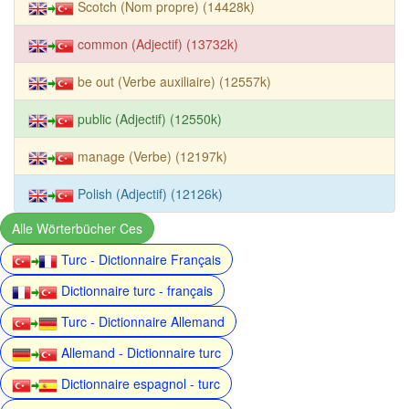
Scotch (Nom propre) (14428k)
common (Adjectif) (13732k)
be out (Verbe auxiliaire) (12557k)
public (Adjectif) (12550k)
manage (Verbe) (12197k)
Polish (Adjectif) (12126k)
Alle Wörterbücher Ces
Turc - Dictionnaire Français
Dictionnaire turc - français
Turc - Dictionnaire Allemand
Allemand - Dictionnaire turc
Dictionnaire espagnol - turc