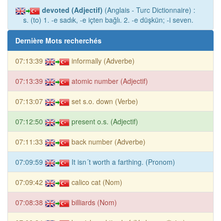
devoted (Adjectif)
(Anglais - Turc Dictionnaire) :
s. (to) 1. -e sadık, -e içten bağlı. 2. -e düşkün; -i seven.
Dernière Mots recherchés
07:13:39
informally (Adverbe)
07:13:39
atomic number (Adjectif)
07:13:07
set s.o. down (Verbe)
07:12:50
present o.s. (Adjectif)
07:11:33
back number (Adverbe)
07:09:59
It isn´t worth a farthing. (Pronom)
07:09:42
calico cat (Nom)
07:08:38
billiards (Nom)