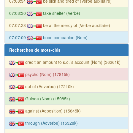
07:08:34
be sick and tired of (Verbe auxiliaire)
07:08:30
take shelter (Verbe)
07:07:23
be at the mercy of (Verbe auxiliaire)
07:07:09
boon companion (Nom)
Recherches de mots-clés
credit an amount to s.o.´s account (Nom) (36261k)
psycho (Nom) (17815k)
out of (Adverbe) (17210k)
Guinea (Nom) (15985k)
against (Adposition) (15845k)
through (Adverbe) (15328k)