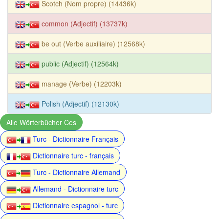
Scotch (Nom propre) (14436k)
common (Adjectif) (13737k)
be out (Verbe auxiliaire) (12568k)
public (Adjectif) (12564k)
manage (Verbe) (12203k)
Polish (Adjectif) (12130k)
Alle Wörterbücher Ces
Turc - Dictionnaire Français
Dictionnaire turc - français
Turc - Dictionnaire Allemand
Allemand - Dictionnaire turc
Dictionnaire espagnol - turc