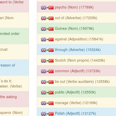
wont to (Verbe
psycho (Nom) (17789k)
ari (Nom
out of (Adverbe) (17205k)
Guinea (Nom) (15979k)
ended order
against (Adposition) (15841k)
crust
through (Adverbe) (15324k)
Scotch (Nom propre) (14429k)
reason of
common (Adjectif) (13733k)
´s do it;
be out (Verbe auxiliaire) (12558k)
wiser. (Verbe)
public (Adjectif) (12550k)
 the asking
manage (Verbe) (12199k)
nqueror (Nom)
Polish (Adjectif) (12127k)