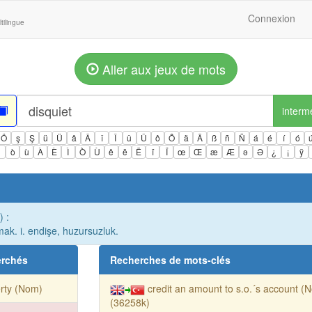
Connexion
tilingue
Aller aux jeux de mots
interm
Ö
ş
Ş
ü
Ü
â
Â
î
Î
û
Û
ô
Ô
ä
Ä
ß
ñ
Ñ
á
é
í
ó
ì
ò
ù
À
È
Ì
Ò
Ù
ê
ë
Ë
ï
Ï
œ
Œ
æ
Æ
ə
Ə
¿
¡
ÿ
) :
ak. i. endişe, huzursuzluk.
erchés
Recherches de mots-clés
erty (Nom)
credit an amount to s.o.´s account (
(36258k)