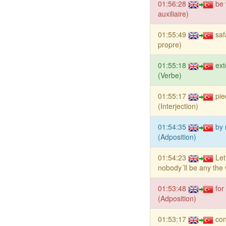
01:56:28
be 
auxiliaire)
01:55:49
saf
propre)
01:55:18
ext
(Verbe)
01:55:17
pie
(Interjection)
01:54:35
by 
(Adposition)
01:54:23
Let
nobody´ll be any the 
01:53:48
for
(Adposition)
01:53:17
co