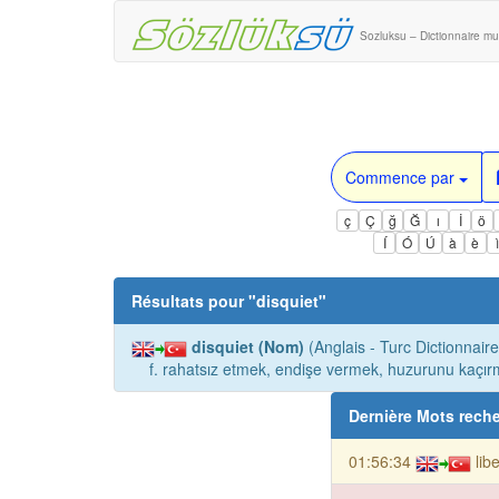
Sozluksu – Dictionnaire mul
Commence par
ç
Ç
ğ
Ğ
ı
İ
ö
Í
Ó
Ú
à
è
Résultats pour "
disquiet
"
disquiet (Nom)
(Anglais - Turc Dictionnaire
f. rahatsız etmek, endişe vermek, huzurunu kaçırm
Dernière Mots rech
01:56:34
lib