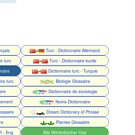
ançais
Turc - Dictionnaire Allemand
e turc
Turc - Dictionnaire kurde
nnaire
Dictionnaire turc - Turquie
ire turc
Biologie Glossaire
ire
Dictionnaire de sociologie
nnement
Noms Dictionnaire
ossaire
Dream Dictionary of Phrase
re
Plantes Glossaire
R - Eng
Alle Wörterbücher Ces