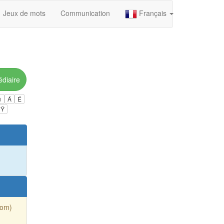
Jeux de mots
Communication
Français
édiaire
ú
Á
É
Ÿ
Nom)