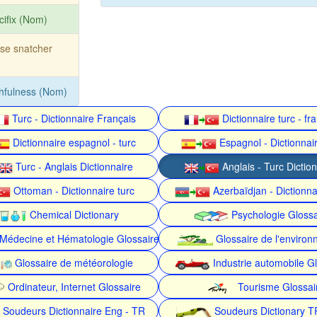
cifix (Nom)
se snatcher
thfulness (Nom)
Turc - Dictionnaire Français
Dictionnaire turc - fr
Dictionnaire espagnol - turc
Espagnol - Dictionnair
Turc - Anglais Dictionnaire
Anglais - Turc Dictio
Ottoman - Dictionnaire turc
Azerbaïdjan - Dictionna
Chemical Dictionary
Psychologie Glossa
Médecine et Hématologie Glossaire
Glossaire de l'enviro
Glossaire de météorologie
Industrie automobile Gl
Ordinateur, Internet Glossaire
Tourisme Glossai
Soudeurs Dictionnaire Eng - TR
Soudeurs Dictionary T