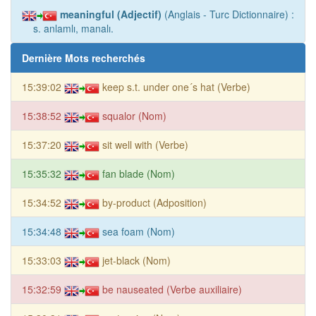
meaningful (Adjectif)
(Anglais - Turc Dictionnaire) :
s. anlamlı, manalı.
Dernière Mots recherchés
15:39:02
keep s.t. under one´s hat (Verbe)
15:38:52
squalor (Nom)
15:37:20
sit well with (Verbe)
15:35:32
fan blade (Nom)
15:34:52
by-product (Adposition)
15:34:48
sea foam (Nom)
15:33:03
jet-black (Nom)
15:32:59
be nauseated (Verbe auxiliaire)