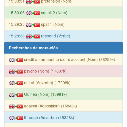
15:30:31
pretension (Nom)
15:30:06
squall 2 (Nom)
15:29:25
spat 1 (Nom)
15:28:38
respond (Verbe)
Recherches de mots-clés
credit an amount to s.o.´s account (Nom) (36259k)
psycho (Nom) (17807k)
out of (Adverbe) (17208k)
Guinea (Nom) (15981k)
against (Adposition) (15843k)
through (Adverbe) (15326k)