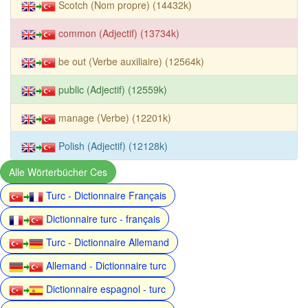
Scotch (Nom propre) (14432k)
common (Adjectif) (13734k)
be out (Verbe auxiliaire) (12564k)
public (Adjectif) (12559k)
manage (Verbe) (12201k)
Polish (Adjectif) (12128k)
Alle Wörterbücher Ces
Turc - Dictionnaire Français
Dictionnaire turc - français
Turc - Dictionnaire Allemand
Allemand - Dictionnaire turc
Dictionnaire espagnol - turc