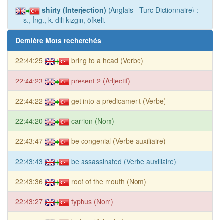
shirty (Interjection)
(Anglais - Turc Dictionnaire) :
s., İng., k. dili kızgın, öfkeli.
Dernière Mots recherchés
22:44:25
bring to a head (Verbe)
22:44:23
present 2 (Adjectif)
22:44:22
get into a predicament (Verbe)
22:44:20
carrion (Nom)
22:43:47
be congenial (Verbe auxiliaire)
22:43:43
be assassinated (Verbe auxiliaire)
22:43:36
roof of the mouth (Nom)
22:43:27
typhus (Nom)