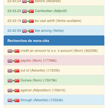
22:43:24
before (Adverbe)
22:43:20
Cambodian (Adjectif)
22:43:19
be cast adrift (Verbe auxiliaire)
22:42:59
live among (Verbe)
Recherches de mots-clés
credit an amount to s.o.´s account (Nom) (36258k)
psycho (Nom) (17786k)
out of (Adverbe) (17205k)
Guinea (Nom) (15979k)
against (Adposition) (15841k)
through (Adverbe) (15324k)