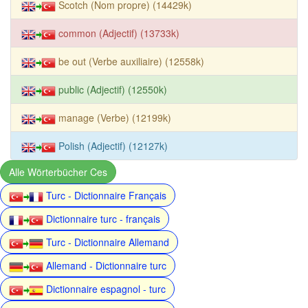
Scotch (Nom propre) (14429k)
common (Adjectif) (13733k)
be out (Verbe auxiliaire) (12558k)
public (Adjectif) (12550k)
manage (Verbe) (12199k)
Polish (Adjectif) (12127k)
Alle Wörterbücher Ces
Turc - Dictionnaire Français
Dictionnaire turc - français
Turc - Dictionnaire Allemand
Allemand - Dictionnaire turc
Dictionnaire espagnol - turc