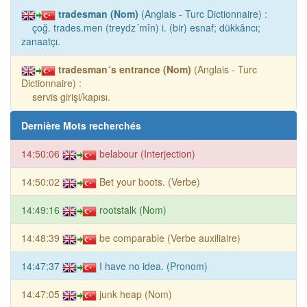
tradesman (Nom)
(Anglais - Turc Dictionnaire) :
çoğ. trades.men (treydz´mîn) i. (bir) esnaf; dükkâncı;
zanaatçı.
tradesman´s entrance (Nom)
(Anglais - Turc
Dictionnaire) :
servis girişi/kapısı.
Dernière Mots recherchés
14:50:06
belabour (Interjection)
14:50:02
Bet your boots. (Verbe)
14:49:16
rootstalk (Nom)
14:48:39
be comparable (Verbe auxiliaire)
14:47:37
I have no idea. (Pronom)
14:47:05
junk heap (Nom)