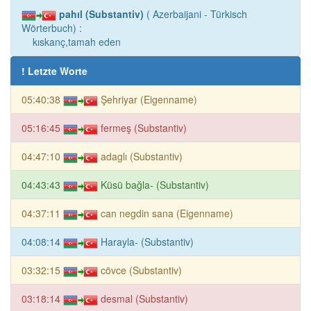
pahıl (Substantiv)
( Azerbaijani - Türkisch
Wörterbuch) :
kıskanç,tamah eden
! Letzte Worte
05:40:38
Şehriyar (Eigenname)
05:16:45
fermeş (Substantiv)
04:47:10
adaglı (Substantiv)
04:43:43
Küsü bağla- (Substantiv)
04:37:11
can negdin sana (Eigenname)
04:08:14
Harayla- (Substantiv)
03:32:15
cövce (Substantiv)
03:18:14
desmal (Substantiv)