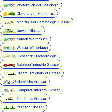
Wörterbuch der Soziologie
Dictionary of Economics
Medizin und Hämatologie Glossar
Umwelt Glossar
Namen Wörterbuch
Wasser Wörterbuch
Glossar der Meteorologie
Automobilindustrie Glossar
Dream Dictionary of Phrase
islamische Glossar
Computer, Internet-Glossar
Tourismus Glossar
Pflanzen Glossar