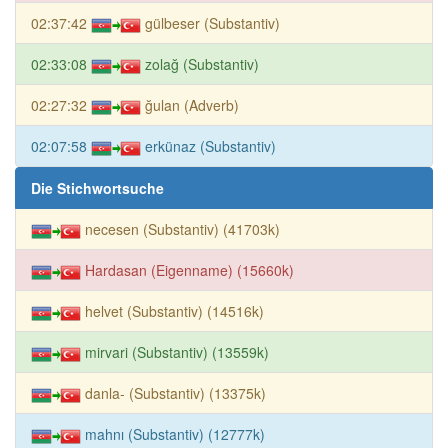
02:37:42
gülbeser (Substantiv)
02:33:08
zolağ (Substantiv)
02:27:32
ğulan (Adverb)
02:07:58
erkünaz (Substantiv)
Die Stichwortsuche
necesen (Substantiv) (41703k)
Hardasan (Eigenname) (15660k)
helvet (Substantiv) (14516k)
mirvari (Substantiv) (13559k)
danla- (Substantiv) (13375k)
mahnı (Substantiv) (12777k)