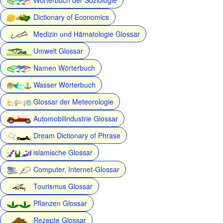
Dictionary of Economics
Medizin und Hämatologie Glossar
Umwelt Glossar
Namen Wörterbuch
Wasser Wörterbuch
Glossar der Meteorologie
Automobilindustrie Glossar
Dream Dictionary of Phrase
islamische Glossar
Computer, Internet-Glossar
Tourismus Glossar
Pflanzen Glossar
Rezepte Glossar