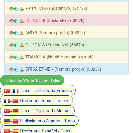
MATAFORA (Sustantivo) (6178k)
EL İNCESİ (Sustantivo) (5887k)
ARİYA (Nombre propio) (5862k)
GURCATA (Sustantivo) (5857k)
TRAMOLA (Nombre propio) (5782k)
DRİSA ETMEK (Nombre propio) (5626k)
Todos los Wörterbücher Tales
Turco - Diccionario Francés
Diccionario turco - francés
Turco - Diccionario Alemán
El diccionario Alemán - Turco
Diccionario Español - Turco