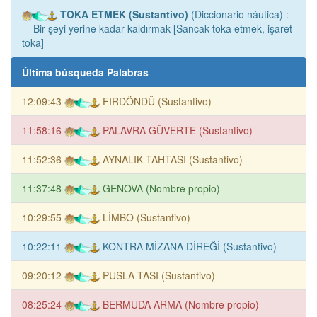
TOKA ETMEK (Sustantivo)
(Diccionario náutica) :
Bir şeyi yerine kadar kaldırmak [Sancak toka etmek, işaret
toka]
Última búsqueda Palabras
12:09:43
FIRDÖNDÜ (Sustantivo)
11:58:16
PALAVRA GÜVERTE (Sustantivo)
11:52:36
AYNALIK TAHTASI (Sustantivo)
11:37:48
GENOVA (Nombre propio)
10:29:55
LİMBO (Sustantivo)
10:22:11
KONTRA MİZANA DİREĞİ (Sustantivo)
09:20:12
PUSLA TASI (Sustantivo)
08:25:24
BERMUDA ARMA (Nombre propio)