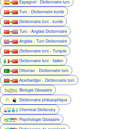
Espagnol - Dictionnaire turc
Turc - Dictionnaire kurde
Dictionnaire turc - kurde
Turc - Anglais Dictionnaire
Anglais - Turc Dictionnaire
Dictionnaire turc - Turquie
Dictionnaire turc - italien
Ottoman - Dictionnaire turc
Azerbaïdjan - Dictionnaire turc
Biologie Glossaire
Dictionnaire philosophique
Chemical Dictionary
Psychologie Glossaire
Dictionnaire de sociologie