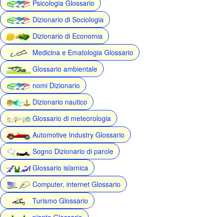
Psicologia Glossario
Dizionario di Sociologia
Dizionario di Economia
Medicina e Ematologia Glossario
Glossario ambientale
nomi Dizionario
Dizionario nautico
Glossario di meteorologia
Automotive Industry Glossario
Sogno Dizionario di parole
Glossario islamica
Computer, internet Glossario
Turismo Glossario
piante Glossario