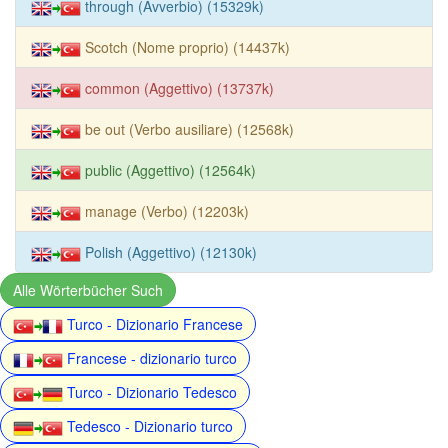
through (Avverbio) (15329k)
Scotch (Nome proprio) (14437k)
common (Aggettivo) (13737k)
be out (Verbo ausiliare) (12568k)
public (Aggettivo) (12564k)
manage (Verbo) (12203k)
Polish (Aggettivo) (12130k)
Alle Wörterbücher Such
Turco - Dizionario Francese
Francese - dizionario turco
Turco - Dizionario Tedesco
Tedesco - Dizionario turco