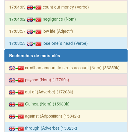
17:04:09
count out money (Verbe)
17:04:02
negligence (Nom)
17:03:57
low life (Adjectif)
17:03:53
lose one´s head (Verbe)
Recherches de mots-clés
credit an amount to s.o.´s account (Nom) (36259k)
psycho (Nom) (17799k)
out of (Adverbe) (17208k)
Guinea (Nom) (15980k)
against (Adposition) (15842k)
through (Adverbe) (15325k)