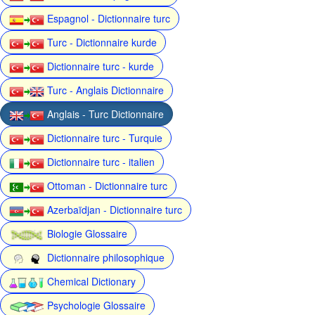
Espagnol - Dictionnaire turc
Turc - Dictionnaire kurde
Dictionnaire turc - kurde
Turc - Anglais Dictionnaire
Anglais - Turc Dictionnaire
Dictionnaire turc - Turquie
Dictionnaire turc - italien
Ottoman - Dictionnaire turc
Azerbaïdjan - Dictionnaire turc
Biologie Glossaire
Dictionnaire philosophique
Chemical Dictionary
Psychologie Glossaire