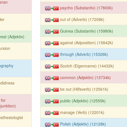
eran
psycho (Substantiv) (17800k)
der
out of (Adverb) (17208k)
Guinea (Substantiv) (15980k)
est (Adjektiv)
against (Adposition) (15842k)
ursion
through (Adverb) (15326k)
ography
Scotch (Eigenname) (14432k)
common (Adjektiv) (13734k)
ndidness
be out (Hilfsverb) (12561k)
 for
public (Adjektiv) (12555k)
unktion)
manage (Verb) (12201k)
sthesiologist
Polish (Adjektiv) (12128k)