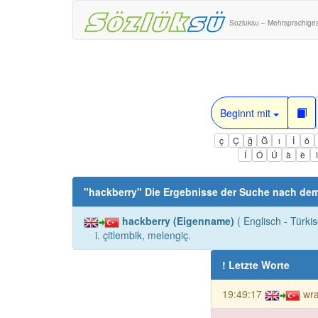
Sozluksu – Mehrsprachige
Beginnt mit
ç
Ç
ğ
Ğ
ı
İ
ö
Í
Ó
Ú
à
è
"
hackberry
" Die Ergebnisse der Suche nach de
hackberry (Eigenname)
( Englisch - Türki
i. çitlembik, melengiç.
! Letzte Worte
19:49:17
wra