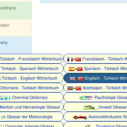
ording to
ration
bway
Türkisch - Französisch Wörterbuch
Französisch - Türkisch-
Türkisch - Spanisch-Wörterbuch
Spanisch - Türkisch Wö
Türkisch - Englisch Wörterbuch
Englisch - Türkisch Wö
Ottomane - Türkisch Wörterbuch
Azerbaijani - Türkisch W
Chemical Dictionary
Psychologie Gloss
Medizin und Hämatologie Glossar
Umwelt Glossar
Glossar der Meteorologie
Automobilindustrie G
Computer, Internet-Glossar
Tourismus Gloss