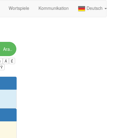
Wortspiele
Kommunikation
Deutsch
Ara..
ú
Á
É
Ÿ