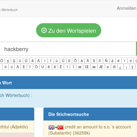
Anmelden
s Wörterbuch
Zu den Wortspielen
Ö
ş
Ş
ü
Ü
â
Â
î
Î
û
Û
ô
Ô
ä
Ä
ß
ñ
Ñ
á
é
í
ó
ì
ò
ù
À
È
Ì
Ò
Ù
ê
ë
Ë
ï
Ï
œ
Œ
æ
Æ
ə
Ə
¿
¡
ÿ
m Wort
sch Wörterbuch) :
Die Stichwortsuche
thful (Adjektiv)
credit an amount to s.o.´s account
(Substantiv) (36259k)