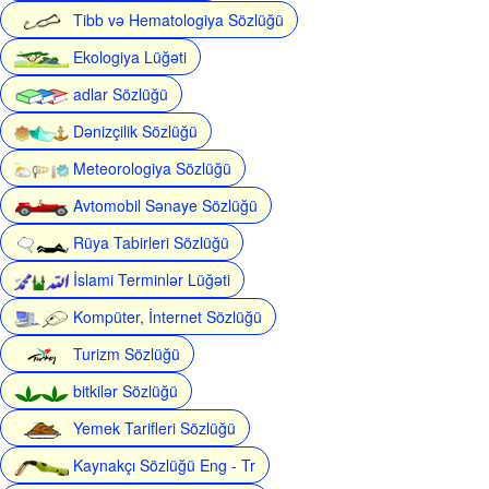
Tibb və Hematologiya Sözlüğü
Ekologiya Lüğəti
adlar Sözlüğü
Dənizçilik Sözlüğü
Meteorologiya Sözlüğü
Avtomobil Sənaye Sözlüğü
Rüya Tabirleri Sözlüğü
İslami Terminlər Lüğəti
Kompüter, İnternet Sözlüğü
Turizm Sözlüğü
bitkilər Sözlüğü
Yemek Tarifleri Sözlüğü
Kaynakçı Sözlüğü Eng - Tr