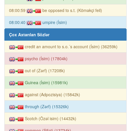
08:00:59
be opposed to s.t. (Köməkçi feil)
08:00:40
umpire (İsim)
Çox Axtarılan Sözlər
credit an amount to s.o.´s account (İsim) (36259k)
psycho (İsim) (17804k)
out of (Zərf) (17208k)
Guinea (İsim) (15981k)
against (Adpozisiya) (15842k)
through (Zərf) (15326k)
Scotch (Özəl isim) (14432k)
common (Sifət) (13734k)