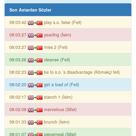
Son Axtarılan Sözlər
08:03:42
play s.o. false (Feil)
08:03:27
yearling (İsim)
08:03:27
miss 2 (Feil)
08:03:26
cleanse (Feil)
08:02:23
be to s.o.´s disadvantage (Köməkçi feil)
08:02:20
get a load of (Feil)
08:02:17
stanch 1 (İsim)
08:02:08
marvelous (Sifət)
08:01:33
brunch (İsim)
08:01:07
piecemeal (Sifət)