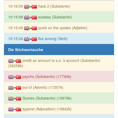
10:16:00
hack 2 (Substantiv)
10:15:58
ecstasy (Substantiv)
10:15:49
quick on the uptake (Adjektiv)
10:15:24
live among (Verb)
Die Stichwortsuche
credit an amount to s.o.´s account (Substantiv)
(36258k)
psycho (Substantiv) (17790k)
out of (Adverb) (17207k)
Guinea (Substantiv) (15979k)
against (Adposition) (15842k)