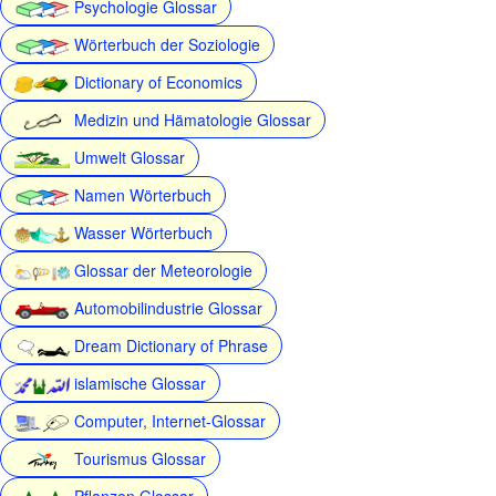
Psychologie Glossar
Wörterbuch der Soziologie
Dictionary of Economics
Medizin und Hämatologie Glossar
Umwelt Glossar
Namen Wörterbuch
Wasser Wörterbuch
Glossar der Meteorologie
Automobilindustrie Glossar
Dream Dictionary of Phrase
islamische Glossar
Computer, Internet-Glossar
Tourismus Glossar
Pflanzen Glossar