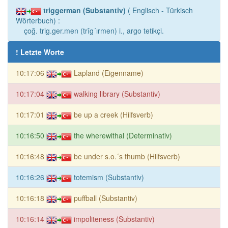
triggerman (Substantiv)
( Englisch - Türkisch
Wörterbuch) :
çoğ. trig.ger.men (trîg´ırmen) i., argo tetikçi.
! Letzte Worte
10:17:06
Lapland (Eigenname)
10:17:04
walking library (Substantiv)
10:17:01
be up a creek (Hilfsverb)
10:16:50
the wherewithal (Determinativ)
10:16:48
be under s.o.´s thumb (Hilfsverb)
10:16:26
totemism (Substantiv)
10:16:18
puffball (Substantiv)
10:16:14
impoliteness (Substantiv)