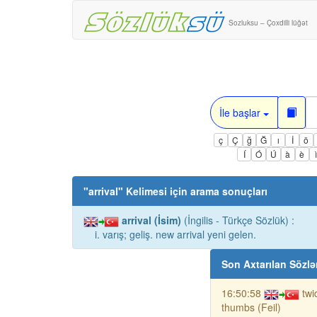
Sozluksu – Çoxdilli lüğət
İle başlar
ç
Ç
ğ
Ğ
ı
İ
ö
Í
Ó
Ú
à
è
"
arrival
" Kelimesi için arama sonuçları
arrival (İsim)
(İngilis - Türkçe Sözlük) :
i. varış; geliş. new arrival yeni gelen.
Son Axtarılan Sözlə
16:50:58
twi
thumbs (Feil)