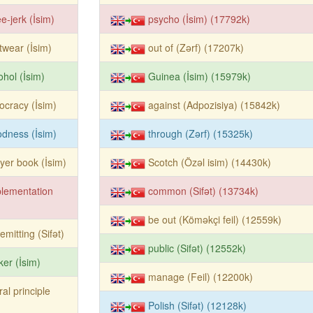
e-jerk (İsim)
psycho (İsim) (17792k)
twear (İsim)
out of (Zərf) (17207k)
ohol (İsim)
Guinea (İsim) (15979k)
ocracy (İsim)
against (Adpozisiya) (15842k)
dness (İsim)
through (Zərf) (15325k)
yer book (İsim)
Scotch (Özəl isim) (14430k)
lementation
common (Sifət) (13734k)
be out (Köməkçi feil) (12559k)
emitting (Sifət)
public (Sifət) (12552k)
ker (İsim)
manage (Feil) (12200k)
al principle
Polish (Sifət) (12128k)