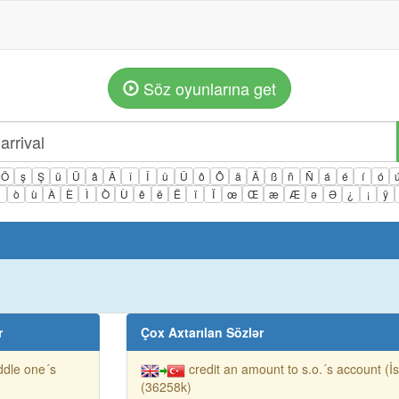
Söz oyunlarına get
Ö
ş
Ş
ü
Ü
â
Â
î
Î
û
Û
ô
Ô
ä
Ä
ß
ñ
Ñ
á
é
í
ó
ì
ò
ù
À
È
Ì
Ò
Ù
ê
ë
Ë
ï
Ï
œ
Œ
æ
Æ
ə
Ə
¿
¡
ÿ
r
Çox Axtarılan Sözlər
ddle one´s
credit an amount to s.o.´s account (İ
(36258k)