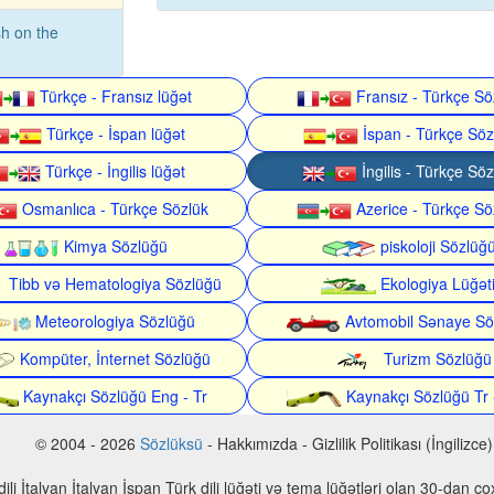
h on the
Türkçe - Fransız lüğət
Fransız - Türkçe Sö
Türkçe - İspan lüğət
İspan - Türkçe Söz
Türkçe - İngilis lüğət
İngilis - Türkçe Söz
Osmanlıca - Türkçe Sözlük
Azerice - Türkçe Sö
Kimya Sözlüğü
piskoloji Sözlüğ
Tibb və Hematologiya Sözlüğü
Ekologiya Lüğət
Meteorologiya Sözlüğü
Avtomobil Sənaye Sö
Kompüter, İnternet Sözlüğü
Turizm Sözlüğü
Kaynakçı Sözlüğü Eng - Tr
Kaynakçı Sözlüğü Tr 
© 2004 - 2026
Sözlüksü
- Hakkımızda - Gizlilik Politikası (İngilizce)
n dili İtalyan İtalyan İspan Türk dili lüğəti və tema lüğətləri olan 30-dan 