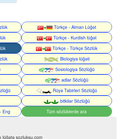
zlük
Türkçe - Alman Lüğət
lük
Türkçe - Kurdish lüğət
lük
Türkçe - Türkçe Sözlük
zlük
Biologiya lüğəti
ü
Sosiologiya Sözlüğü
i
adlar Sözlüğü
zlüğü
Rüya Tabirleri Sözlüğü
bitkilər Sözlüğü
- Eng
Tüm sözlüklerde ara
çox lüğətə sozluksu.com