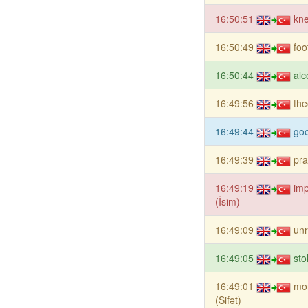
16:50:51
kne
16:50:49
foo
16:50:44
alc
16:49:56
the
16:49:44
goo
16:49:39
pra
16:49:19
imp
(İsim)
16:49:09
unr
16:49:05
sto
16:49:01
mor
(Sifət)