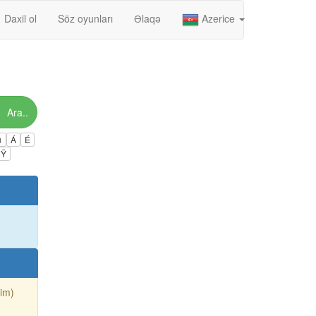
Daxil ol
Söz oyunları
Əlaqə
Azerice
Ara..
ú
Á
É
Ÿ
sim)