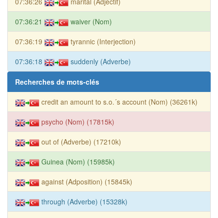
07:36:26
marital (Adjectif)
07:36:21
waiver (Nom)
07:36:19
tyrannic (Interjection)
07:36:18
suddenly (Adverbe)
Recherches de mots-clés
credit an amount to s.o.´s account (Nom) (36261k)
psycho (Nom) (17815k)
out of (Adverbe) (17210k)
Guinea (Nom) (15985k)
against (Adposition) (15845k)
through (Adverbe) (15328k)