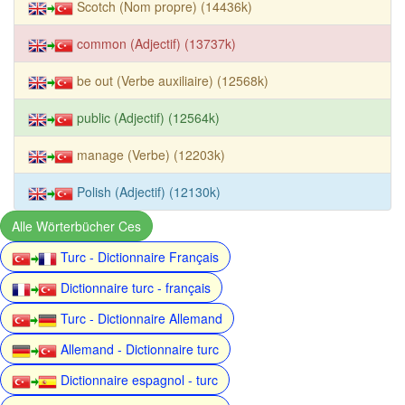
Scotch (Nom propre) (14436k)
common (Adjectif) (13737k)
be out (Verbe auxiliaire) (12568k)
public (Adjectif) (12564k)
manage (Verbe) (12203k)
Polish (Adjectif) (12130k)
Alle Wörterbücher Ces
Turc - Dictionnaire Français
Dictionnaire turc - français
Turc - Dictionnaire Allemand
Allemand - Dictionnaire turc
Dictionnaire espagnol - turc