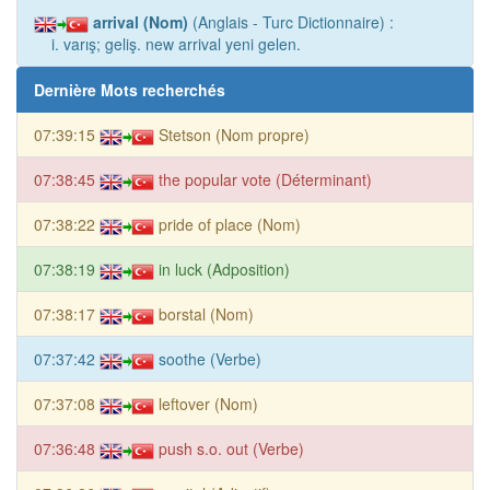
arrival (Nom)
(Anglais - Turc Dictionnaire) :
i. varış; geliş. new arrival yeni gelen.
Dernière Mots recherchés
07:39:15
Stetson (Nom propre)
07:38:45
the popular vote (Déterminant)
07:38:22
pride of place (Nom)
07:38:19
in luck (Adposition)
07:38:17
borstal (Nom)
07:37:42
soothe (Verbe)
07:37:08
leftover (Nom)
07:36:48
push s.o. out (Verbe)