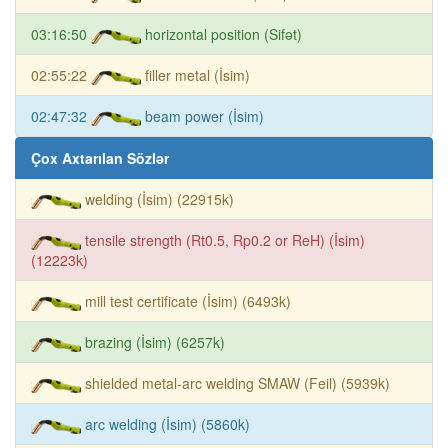
03:16:50
horizontal position (Sifət)
02:55:22
filler metal (İsim)
02:47:32
beam power (İsim)
Çox Axtarılan Sözlər
welding (İsim) (22915k)
tensile strength (Rt0.5, Rp0.2 or ReH) (İsim)
(12223k)
mill test certificate (İsim) (6493k)
brazing (İsim) (6257k)
shielded metal-arc welding SMAW (Feil) (5939k)
arc welding (İsim) (5860k)