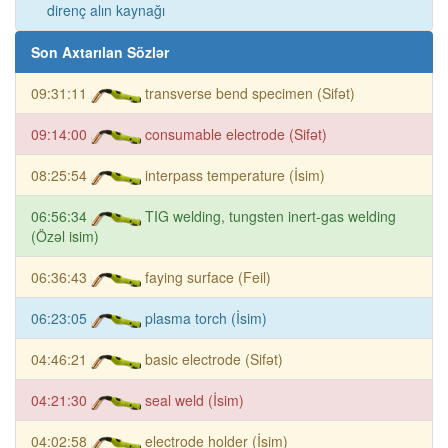
direnç alın kaynağı
Son Axtarılan Sözlər
09:31:11
transverse bend specimen (Sifət)
09:14:00
consumable electrode (Sifət)
08:25:54
interpass temperature (İsim)
06:56:34
TIG welding, tungsten inert-gas welding
(Özəl isim)
06:36:43
faying surface (Feil)
06:23:05
plasma torch (İsim)
04:46:21
basic electrode (Sifət)
04:21:30
seal weld (İsim)
04:02:58
electrode holder (İsim)