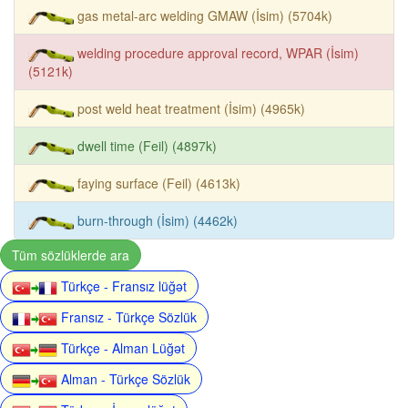
gas metal-arc welding GMAW (İsim) (5704k)
welding procedure approval record, WPAR (İsim)
(5121k)
post weld heat treatment (İsim) (4965k)
dwell time (Feil) (4897k)
faying surface (Feil) (4613k)
burn-through (İsim) (4462k)
Tüm sözlüklerde ara
Türkçe - Fransız lüğət
Fransız - Türkçe Sözlük
Türkçe - Alman Lüğət
Alman - Türkçe Sözlük