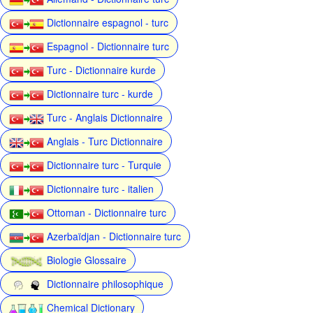
Dictionnaire espagnol - turc
Espagnol - Dictionnaire turc
Turc - Dictionnaire kurde
Dictionnaire turc - kurde
Turc - Anglais Dictionnaire
Anglais - Turc Dictionnaire
Dictionnaire turc - Turquie
Dictionnaire turc - italien
Ottoman - Dictionnaire turc
Azerbaïdjan - Dictionnaire turc
Biologie Glossaire
Dictionnaire philosophique
Chemical Dictionary