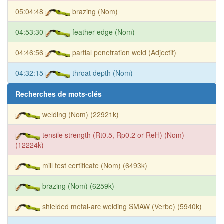
05:04:48
brazing (Nom)
04:53:30
feather edge (Nom)
04:46:56
partial penetration weld (Adjectif)
04:32:15
throat depth (Nom)
Recherches de mots-clés
welding (Nom) (22921k)
tensile strength (Rt0.5, Rp0.2 or ReH) (Nom)
(12224k)
mill test certificate (Nom) (6493k)
brazing (Nom) (6259k)
shielded metal-arc welding SMAW (Verbe) (5940k)