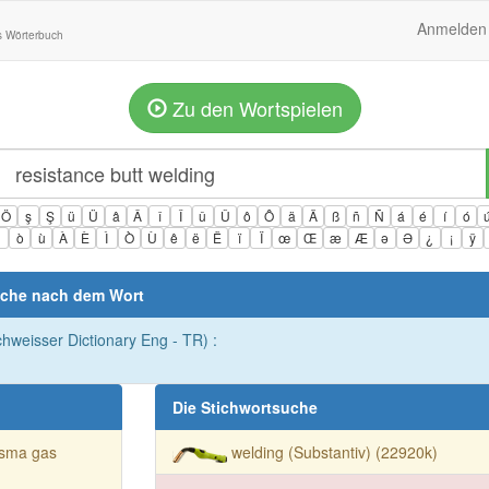
Anmelden
s Wörterbuch
Zu den Wortspielen
Ö
ş
Ş
ü
Ü
â
Â
î
Î
û
Û
ô
Ô
ä
Ä
ß
ñ
Ñ
á
é
í
ó
ì
ò
ù
À
È
Ì
Ò
Ù
ê
ë
Ë
ï
Ï
œ
Œ
æ
Æ
ə
Ə
¿
¡
ÿ
uche nach dem Wort
chweisser Dictionary Eng - TR) :
Die Stichwortsuche
asma gas
welding (Substantiv) (22920k)