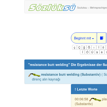
Sozluksu – Mehrsprachige
Beginnt mit
ç
Ç
ğ
Ğ
ı
İ
ö
Í
Ó
Ú
à
è
"
resistance butt welding
" Die Ergebnisse der S
resistance butt welding (Substantiv)
( S
direnç alın kaynağı
! Letzte Worte
00:06:58
pl
(Substantiv)