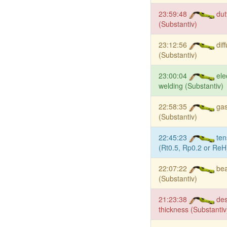
23:59:48
dut
(Substantiv)
23:12:56
dif
(Substantiv)
23:00:04
ele
welding (Substantiv)
22:58:35
gas
(Substantiv)
22:45:23
ten
(Rt0.5, Rp0.2 or ReH
22:07:22
be
(Substantiv)
21:23:38
des
thickness (Substantiv