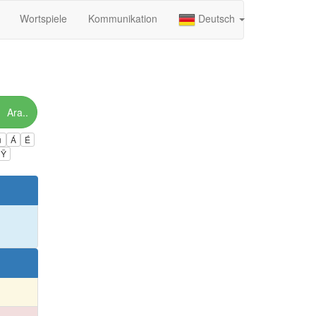
Wortspiele
Kommunikation
Deutsch
Ara..
ú
Á
É
Ÿ