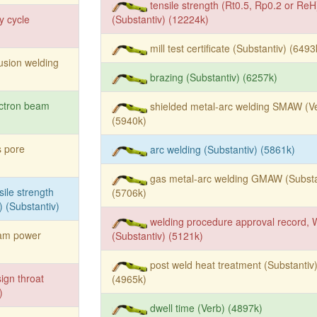
tensile strength (Rt0.5, Rp0.2 or ReH
y cycle
(Substantiv) (12224k)
mill test certificate (Substantiv) (6493
fusion welding
brazing (Substantiv) (6257k)
ctron beam
shielded metal-arc welding SMAW (V
(5940k)
 pore
arc welding (Substantiv) (5861k)
gas metal-arc welding GMAW (Substa
sile strength
(5706k)
) (Substantiv)
welding procedure approval record,
am power
(Substantiv) (5121k)
post weld heat treatment (Substantiv
ign throat
(4965k)
)
dwell time (Verb) (4897k)