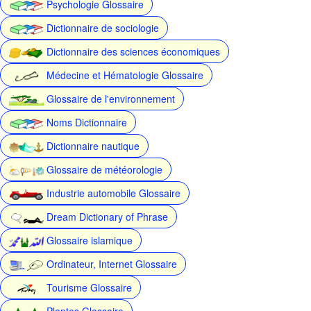
Psychologie Glossaire
Dictionnaire de sociologie
Dictionnaire des sciences économiques
Médecine et Hématologie Glossaire
Glossaire de l'environnement
Noms Dictionnaire
Dictionnaire nautique
Glossaire de météorologie
Industrie automobile Glossaire
Dream Dictionary of Phrase
Glossaire islamique
Ordinateur, Internet Glossaire
Tourisme Glossaire
Plantes Glossaire