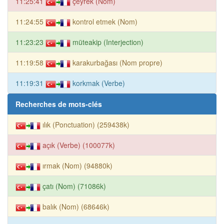
11:25:41
çeyrek (Nom)
11:24:55
kontrol etmek (Nom)
11:23:23
müteakip (Interjection)
11:19:58
karakurbağası (Nom propre)
11:19:31
korkmak (Verbe)
Recherches de mots-clés
ılık (Ponctuation) (259438k)
açık (Verbe) (100077k)
ırmak (Nom) (94880k)
çatı (Nom) (71086k)
balık (Nom) (68646k)