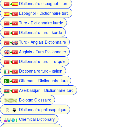
Dictionnaire espagnol - turc
Espagnol - Dictionnaire turc
Turc - Dictionnaire kurde
Dictionnaire turc - kurde
Turc - Anglais Dictionnaire
Anglais - Turc Dictionnaire
Dictionnaire turc - Turquie
Dictionnaire turc - italien
Ottoman - Dictionnaire turc
Azerbaïdjan - Dictionnaire turc
Biologie Glossaire
Dictionnaire philosophique
Chemical Dictionary