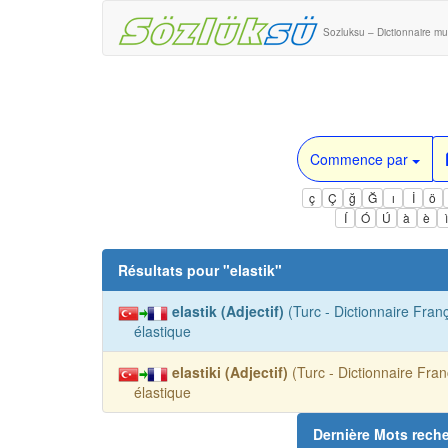
Sozluksu – Dictionnaire mul
Commence par
ç
Ç
ğ
Ğ
ı
İ
ö
Í
Ó
Ú
à
è
Résultats pour "
elastik
"
elastik (Adjectif)
(Turc - Dictionnaire Franç
élastique
elastiki (Adjectif)
(Turc - Dictionnaire Fran
élastique
Dernière Mots rech