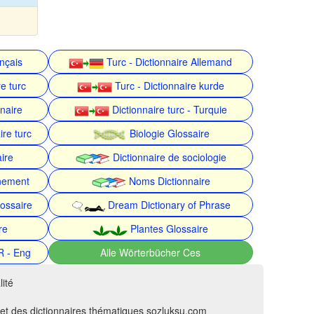
ançais
Turc - Dictionnaire Allemand
e turc
Turc - Dictionnaire kurde
nnaire
Dictionnaire turc - Turquie
ire turc
Biologie Glossaire
ire
Dictionnaire de sociologie
nnement
Noms Dictionnaire
ossaire
Dream Dictionary of Phrase
re
Plantes Glossaire
R - Eng
Alle Wörterbücher Ces
ité
 et des dictionnaires thématiques sozluksu.com