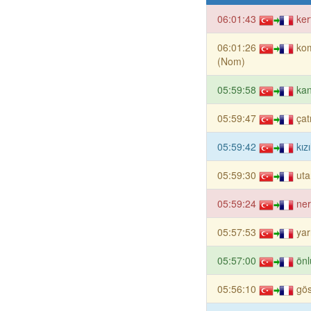
06:01:43
ker
06:01:26
ko
(Nom)
05:59:58
ka
05:59:47
çat
05:59:42
kız
05:59:30
ut
05:59:24
ner
05:57:53
yar
05:57:00
ön
05:56:10
gö