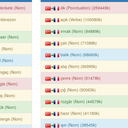
tenkele (Nom)
ılık (Ponctuation) (259449k)
mbinezon
açık (Verbe) (100080k)
ırmak (Nom) (94889k)
nser (Nom)
çatı (Nom) (71088k)
ı (Nom)
balık (Nom) (68660k)
ıl (Nom)
atış (Nom) (56995k)
angaç (Nom)
çevre (Nom) (51478k)
gis (Nom)
çığ (Nom) (50063k)
ış (Nom)
rüzgâr (Nom) (44579k)
lük (Nom)
hazır (Nom) (41180k)
sterge (Nom)
ışın (Nom) (38545k)