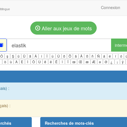
Connexion
tilingue
Aller aux jeux de mots
interm
Ö
ş
Ş
ü
Ü
â
Â
î
Î
û
Û
ô
Ô
ä
Ä
ß
ñ
Ñ
á
é
í
ó
ì
ò
ù
À
È
Ì
Ò
Ù
ê
ë
Ë
ï
Ï
œ
Œ
æ
Æ
ə
Ə
¿
¡
ÿ
ais) :
çais) :
erchés
Recherches de mots-clés