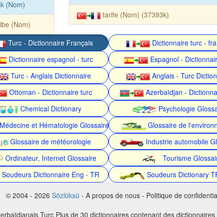
ık (Nom)
tarife (Nom) (37393k)
ibe (Nom)
Turc - Dictionnaire Français
Dictionnaire turc - fr
Dictionnaire espagnol - turc
Espagnol - Dictionnair
Turc - Anglais Dictionnaire
Anglais - Turc Dictio
Ottoman - Dictionnaire turc
Azerbaïdjan - Dictionna
Chemical Dictionary
Psychologie Glossa
Médecine et Hématologie Glossaire
Glossaire de l'enviro
Glossaire de météorologie
Industrie automobile Gl
Ordinateur, Internet Glossaire
Tourisme Glossai
Soudeurs Dictionnaire Eng - TR
Soudeurs Dictionary T
© 2004 - 2026
Sözlüksü
- A propos de nous - Politique de confidential
erbaïdjanais Turc Plus de 30 dictionnaires contenant des dictionnaires