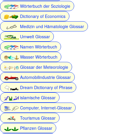
Wörterbuch der Soziologie
Dictionary of Economics
Medizin und Hämatologie Glossar
Umwelt Glossar
Namen Wörterbuch
Wasser Wörterbuch
Glossar der Meteorologie
Automobilindustrie Glossar
Dream Dictionary of Phrase
islamische Glossar
Computer, Internet-Glossar
Tourismus Glossar
Pflanzen Glossar