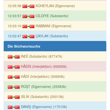
12:05:36
KÜHEYLAN (Eigenname)
12:03:57
CİLDİYE (Substantiv)
12:03:10
RABBANİ (Eigenname)
12:02:47
ÇAYLAK (Substantiv)
Die Stichwortsuche
İNDÎ (Substantiv) (87747k)
HÂDİS (Interjektion) (69260k)
HÂDİ (Interjektion) (50693k)
RÜŞT (Eigenname) (25383k)
SİLİK (Substantiv) (20013k)
DANİŞ (Eigenname) (17510k)