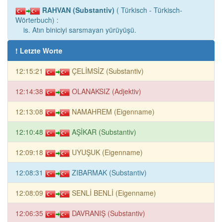
RAHVAN (Substantiv)
( Türkisch - Türkisch-
Wörterbuch) :
is. Atın biniciyi sarsmayan yürüyüşü.
! Letzte Worte
12:15:21
ÇELİMSİZ (Substantiv)
12:14:38
OLANAKSIZ (Adjektiv)
12:13:08
NAMAHREM (Eigenname)
12:10:48
AŞİKAR (Substantiv)
12:09:18
UYUŞUK (Eigenname)
12:08:31
ZIBARMAK (Substantiv)
12:08:09
SENLİ BENLİ (Eigenname)
12:06:35
DAVRANIŞ (Substantiv)