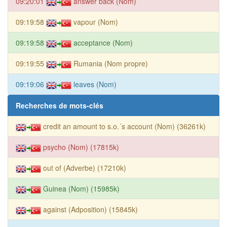
09:20:01
answer back (Nom)
09:19:58
vapour (Nom)
09:19:58
acceptance (Nom)
09:19:55
Rumania (Nom propre)
09:19:06
leaves (Nom)
Recherches de mots-clés
credit an amount to s.o.´s account (Nom) (36261k)
psycho (Nom) (17815k)
out of (Adverbe) (17210k)
Guinea (Nom) (15985k)
against (Adposition) (15845k)