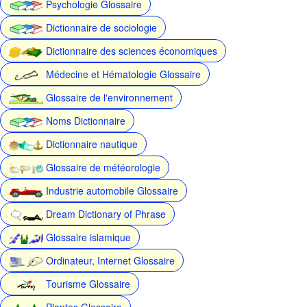
Psychologie Glossaire
Dictionnaire de sociologie
Dictionnaire des sciences économiques
Médecine et Hématologie Glossaire
Glossaire de l'environnement
Noms Dictionnaire
Dictionnaire nautique
Glossaire de météorologie
Industrie automobile Glossaire
Dream Dictionary of Phrase
Glossaire islamique
Ordinateur, Internet Glossaire
Tourisme Glossaire
Plantes Glossaire