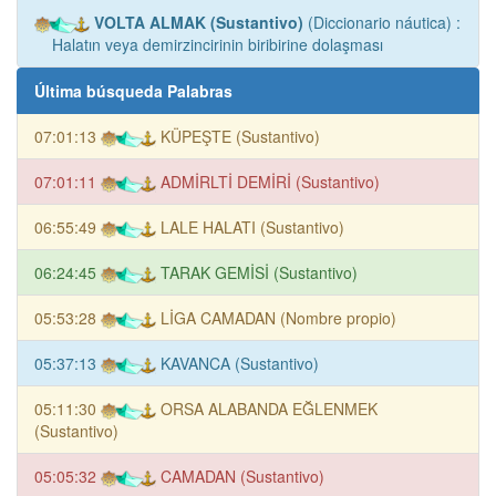
VOLTA ALMAK (Sustantivo)
(Diccionario náutica) :
Halatın veya demirzincirinin biribirine dolaşması
Última búsqueda Palabras
07:01:13
KÜPEŞTE (Sustantivo)
07:01:11
ADMİRLTİ DEMİRİ (Sustantivo)
06:55:49
LALE HALATI (Sustantivo)
06:24:45
TARAK GEMİSİ (Sustantivo)
05:53:28
LİGA CAMADAN (Nombre propio)
05:37:13
KAVANCA (Sustantivo)
05:11:30
ORSA ALABANDA EĞLENMEK
(Sustantivo)
05:05:32
CAMADAN (Sustantivo)