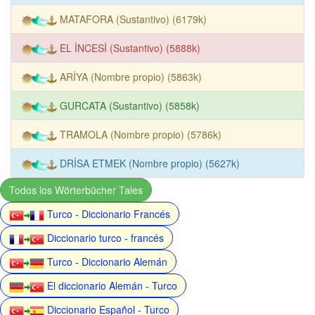
MATAFORA (Sustantivo) (6179k)
EL İNCESİ (Sustantivo) (5888k)
ARİYA (Nombre propio) (5863k)
GURCATA (Sustantivo) (5858k)
TRAMOLA (Nombre propio) (5786k)
DRİSA ETMEK (Nombre propio) (5627k)
Todos los Wörterbücher Tales
Turco - Diccionario Francés
Diccionario turco - francés
Turco - Diccionario Alemán
El diccionario Alemán - Turco
Diccionario Español - Turco